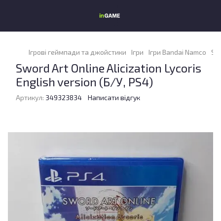
Ігрові геймпади та джойстики
Ігри
Ігри Bandai Namco
Swo
Sword Art Online Alicization Lycoris
English version (Б/У, PS4)
Артикул:
349323834
Написати відгук