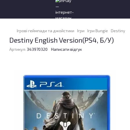
Ігрові геймпади та джойстики
Ігри
Ігри Bungie
Destiny En
Destiny English Version(PS4, Б/У)
Артикул:
343970320
Написати відгук