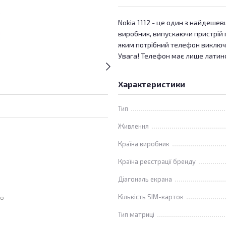
Nokia 1112 - це один з найдешев
виробник, випускаючи пристрій 
яким потрібний телефон виключн
Увага! Телефон має лише латинсь
Характеристики
Тип
Живлення
Країна виробник
Країна реєстрації бренду
Діагональ екрана
Кількість SIM-карток
ою
Тип матриці