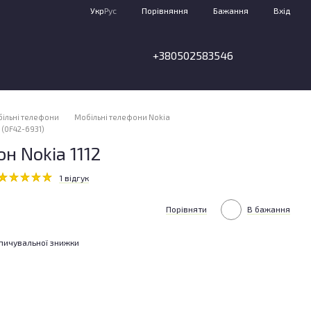
Порівняння
Укр
Рус
Бажання
Вхід
+380502583546
ільні телефони
Мобільні телефони Nokia
 (0F42-6931)
н Nokia 1112
1 відгук
Порівняти
В бажання
пичувальної знижки