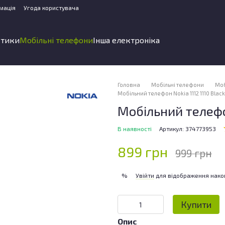
мація
Угода користувача
стики
Мобільні телефони
Інша електроніка
Головна
Мобільні телефони
Моб
Мобільний телефон Nokia 1112 1110 Black
Мобільний телефо
В наявності
Артикул: 374773953
899 грн
999 грн
Увійти
для відображення нако
%
Купити
Опис