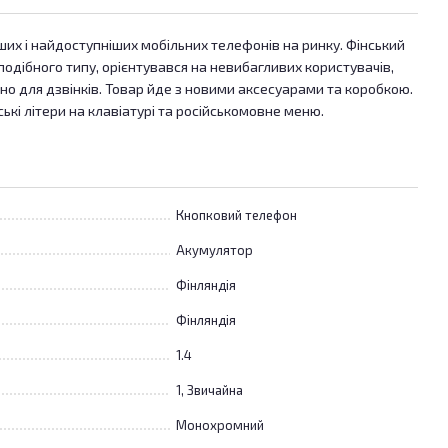
ших і найдоступніших мобільних телефонів на ринку. Фінський
подібного типу, орієнтувався на невибагливих користувачів,
о для дзвінків. Товар йде з новими аксесуарами та коробкою.
кі літери на клавіатурі та російськомовне меню.
Кнопковий телефон
Акумулятор
Фінляндія
Фінляндія
1.4
1, Звичайна
Монохромний