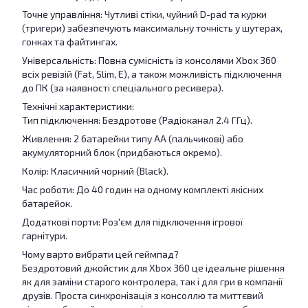
Точне управління: Чутливі стіки, чуйний D-pad та курки
(тригери) забезпечують максимальну точність у шутерах,
гонках та файтингах.
Універсальність: Повна сумісність із консолями Xbox 360
всіх ревізій (Fat, Slim, E), а також можливість підключення
до ПК (за наявності спеціального ресивера).
Технічні характеристики:
Тип підключення: Бездротове (Радіоканал 2.4 ГГц).
Живлення: 2 батарейки типу АА (пальчикові) або
акумуляторний блок (придбаються окремо).
Колір: Класичний чорний (Black).
Час роботи: До 40 годин на одному комплекті якісних
батарейок.
Додаткові порти: Роз'єм для підключення ігрової
гарнітури.
Чому варто вибрати цей геймпад?
Бездротовий джойстик для Xbox 360 це ідеальне рішення
як для заміни старого контролера, так і для гри в компанії
друзів. Проста синхронізація з консоллю та миттєвий