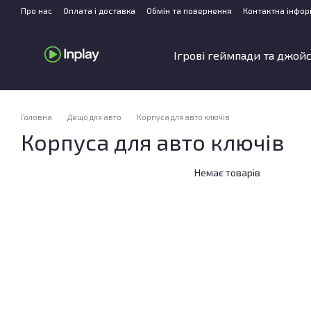
Перейти до основного контенту
Про нас
Оплата і доставка
Обмін та повернення
Контактна інфор
Ігрові геймпади та джой
Головна
Дещо для авто
Корпуса для авто ключів
Корпуса для авто ключів
Немає товарів