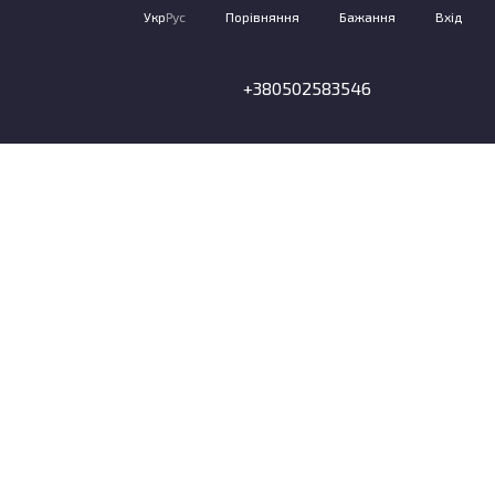
Порівняння
Укр
Рус
Бажання
Вхід
+380502583546