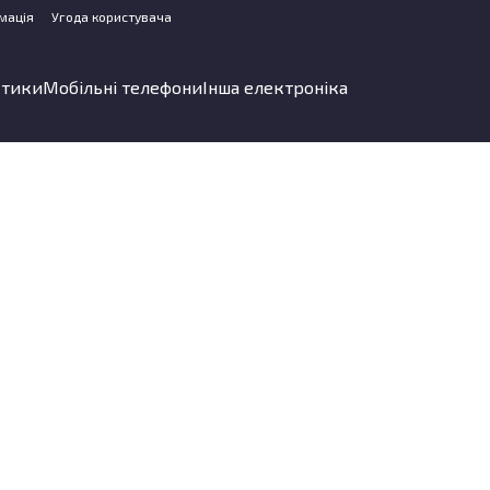
мація
Угода користувача
стики
Мобільні телефони
Інша електроніка