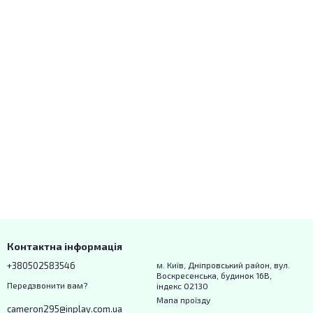
Контактна інформація
+380502583546
м. Київ, Дніпровський район, вул.
Воскресенська, будинок 16В,
Передзвонити вам?
індекс 02130
Мапа проїзду
cameron295@inplay.com.ua