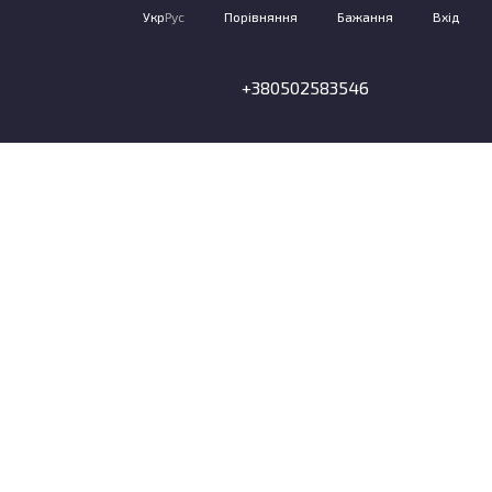
Порівняння
Укр
Рус
Бажання
Вхід
+380502583546