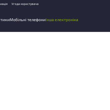
мація
Угода користувача
стики
Мобільні телефони
Інша електроніка