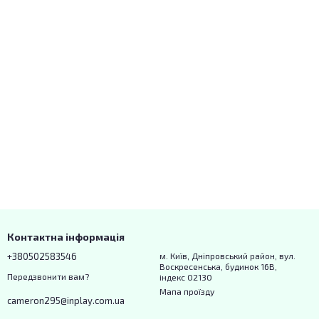
Контактна інформація
+380502583546
м. Київ, Дніпровський район, вул.
Воскресенська, будинок 16В,
Передзвонити вам?
індекс 02130
Мапа проїзду
cameron295@inplay.com.ua