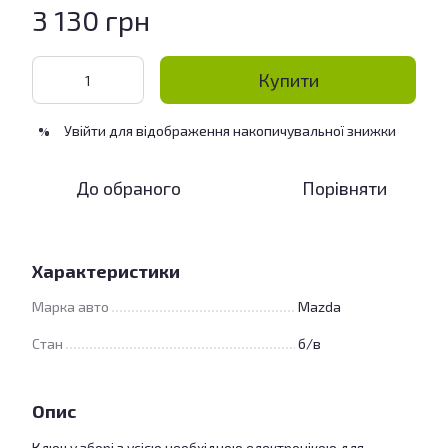
3 130 грн
Купити
Увійти
для відображення накопичувальної знижки
%
До обраного
Порівняти
Характеристики
Марка авто
Mazda
Стан
б/в
Опис
Ключ у зборі з усією необхідною електронікою для