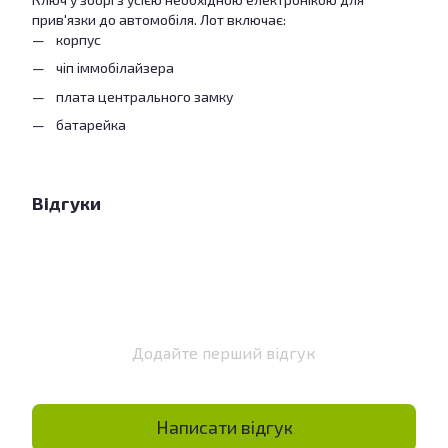
прив'язки до автомобіля. Лот включає:
корпус
чіп іммобілайзера
плата центрального замку
батарейка
Відгуки
Додайте перший відгук
Написати відгук