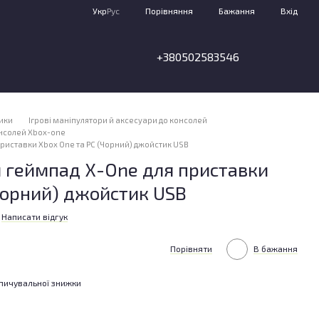
Порівняння
Укр
Рус
Бажання
Вхід
+380502583546
тики
Ігрові маніпулятори й аксесуари до консолей
онсолей Xbox-one
риставки Xbox One та PC (Чорний) джойстик USB
й геймпад X-One для приставки
Чорний) джойстик USB
Написати відгук
Порівняти
В бажання
пичувальної знижки