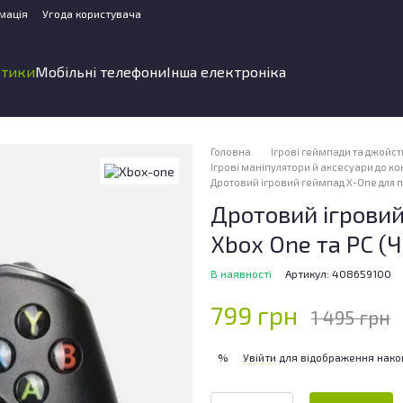
мація
Угода користувача
стики
Мобільні телефони
Інша електроніка
Головна
Ігрові геймпади та джойс
Ігрові маніпулятори й аксесуари до к
Дротовий ігровий геймпад X-One для п
Дротовий ігрови
Xbox One та PC (
В наявності
Артикул: 408659100
799 грн
1 495 грн
Увійти
для відображення нако
%