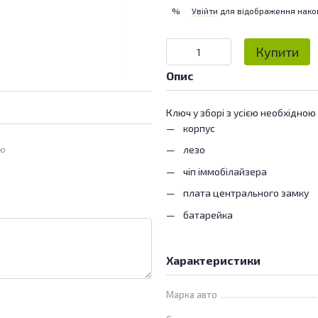
Увійти
для відображення нако
%
Купити
Опис
Ключ у зборі з усією необхідною
корпус
лезо
ою
чіп іммобілайзера
плата центрального замку
батарейка
Характеристики
Марка авто