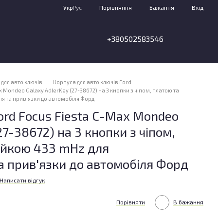
Порівняння
Укр
Рус
Бажання
Вхід
+380502583546
для авто ключів
Корпуса для авто ключів Ford
 Mondeo Galaxy AdlerKey (27-38672) на 3 кнопки з чіпом, платою та
я та прив'язки до автомобіля Форд
rd Focus Fiesta C-Max Mondeo
27-38672) на 3 кнопки з чіпом,
ейкою 433 mHz для
 прив'язки до автомобіля Форд
Написати відгук
Порівняти
В бажання