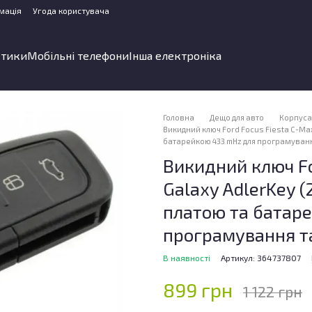
мація
Угода користувача
стики
Мобільні телефони
Інша електроніка
Головна
Дещо для авто
Корпуса 
Викидний ключ Ford Focus Fiesta C-Max
батарейкою 433 mHz для програмуванн
Викидний ключ Fo
Galaxy AdlerKey (
платою та батар
програмування та
В наявності
Артикул: 364737807
899 грн
1 122 грн