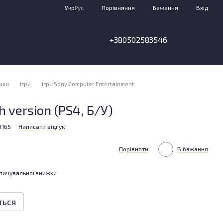
Порівняння
Укр
Рус
Бажання
Вхід
+380502583546
тики
Ігри
Ігри Sony Computer Entertainment
h version (PS4, Б/У)
9165
Написати відгук
Порівняти
В бажання
пичувальної знижки
ться