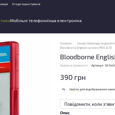
мація
Угода користувача
стики
Мобільні телефони
Інша електроніка
Головна
Ігрові геймпади та джойс
Bloodborne English version (PS4, Б/У)
Bloodborne Englis
Немає в наявності
Артикул: 34144
390 грн
Увійти
для відображення нако
%
Повідомити, коли з'яви
Опис