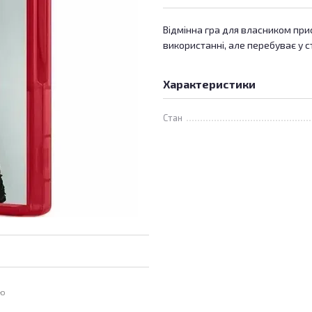
Відмінна гра для власником прис
використанні, але перебуває у с
Характеристики
Стан
ою