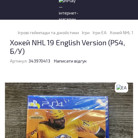
Ігрові геймпади та джойстики
Ігри
Ігри EA
Хокей NHL 19 E
Хокей NHL 19 English Version (PS4,
Б/У)
Артикул:
343970413
Написати відгук