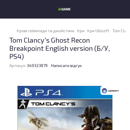
Ігрові геймпади та джойстики
Ігри
Ігри Ubisoft
Tom Clanc
Tom Clancy's Ghost Recon
Breakpoint English version (Б/У,
PS4)
Артикул:
349323879
Написати відгук