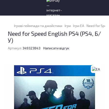
Ігрові геймпади та джойстики
Ігри
Ігри EA
Need for Speed
Need for Speed ​​English PS4 (PS4, Б/
У)
Артикул:
349323843
Написати відгук