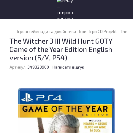
Ігрові геймпади та джойстики
Ігри
Ігри CD Projekt
The Wi
The Witcher 3 III Wild Hunt GOTY
Game of the Year Edition English
version (Б/У, PS4)
Артикул:
349323900
Написати відгук