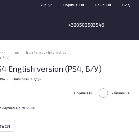
Порівняння
Укр
Рус
Бажання
Вхід
+380502583546
тики
Ігри
Ігри Paradox Interactive
, Б/У)
S4 English version (PS4, Б/У)
3945
Написати відгук
Порівняти
В бажання
пичувальної знижки
ться