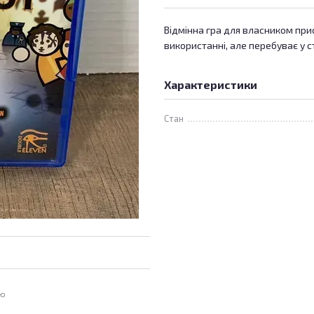
Відмінна гра для власником прис
використанні, але перебуває у с
Характеристики
Стан
ою