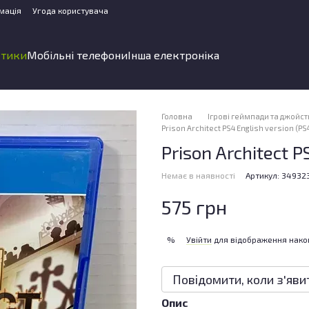
мація
Угода користувача
стики
Мобільні телефони
Інша електроніка
Головна
Ігрові геймпади та джойс
Prison Architect PS4 English version (PS4
Prison Architect P
Немає в наявності
Артикул: 34932
575 грн
Увійти
для відображення нако
%
Повідомити, коли з'яви
Опис