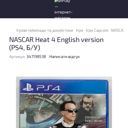
Ігрові геймпади та джойстики
Ігри
Ігри Capcom
NASCAR H
NASCAR Heat 4 English version
(PS4, Б/У)
Артикул:
347198538
Написати відгук