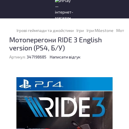
Ігрові геймпади та джойстики
Ігри
Ігри Milestone
Мотопе
Мотоперегони RIDE 3 English
version (PS4, Б/У)
Артикул:
347198685
Написати відгук