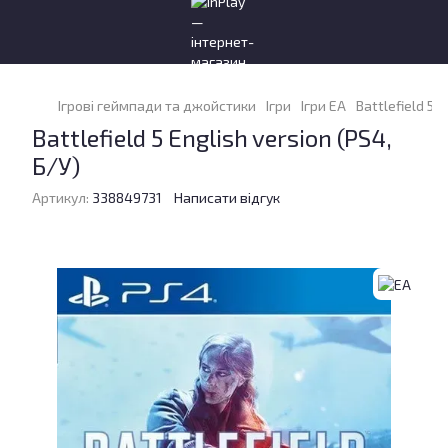
Ігрові геймпади та джойстики
Ігри
Ігри EA
Battlefield 5 E
Battlefield 5 English version (PS4,
Б/У)
Артикул:
338849731
Написати відгук