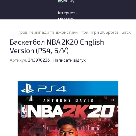
Ігрові геймпади та джойстики
Ігри
Ігри 2K Sports
Баскетб
Баскетбол NBA 2K20 English
Version (PS4, Б/У)
Артикул:
343970236
Написати відгук