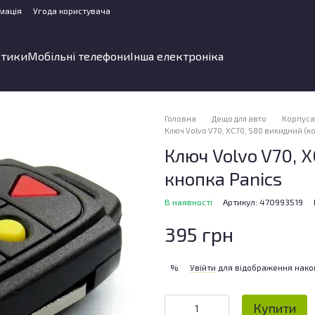
мація
Угода користувача
стики
Мобільні телефони
Інша електроніка
Головна
Дещо для авто
Корпуса 
Ключ Volvo V70, ХС70, S80 викидний (к
Ключ Volvo V70, 
кнопка Panics
В наявності
Артикул: 470993519
395 грн
Увійти
для відображення нако
%
Купити