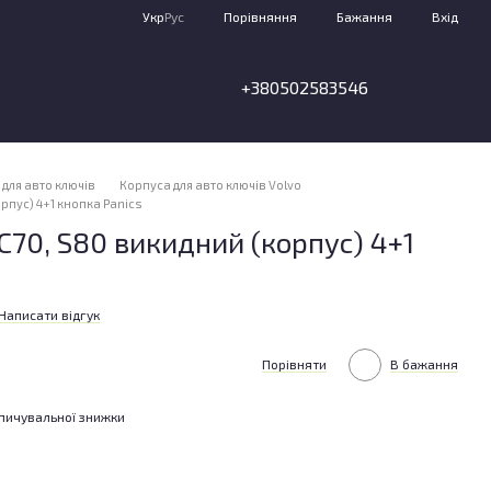
Порівняння
Укр
Рус
Бажання
Вхід
+380502583546
для авто ключів
Корпуса для авто ключів Volvo
орпус) 4+1 кнопка Panics
ХС70, S80 викидний (корпус) 4+1
Написати відгук
Порівняти
В бажання
пичувальної знижки