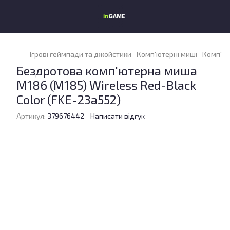
Ігрові геймпади та джойстики
Комп'ютерні миші
Комп'ют
Бездротова комп'ютерна миша
M186 (M185) Wireless Red-Black
Color (FKE-23а552)
Артикул:
379676442
Написати відгук