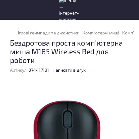
Ігрові геймпади та джойстики
Комп'ютерні миші
Комп'ют
Бездротова проста комп'ютерна
миша M185 Wireless Red для
роботи
Артикул:
374417181
Написати відгук