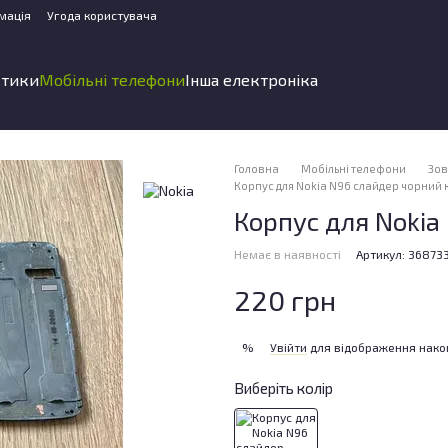
мація
Угода користувача
стики
Мобільні телефони
Інша електроніка
Головна
Мобільні телефони
Зов
Корпус для Nokia N96 слайдер чорний 
Корпус для Nokia
Немає в наявності
Артикул: 36873
220 грн
Увійти
для відображення нако
%
Виберіть колір