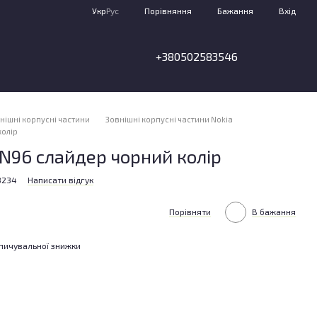
Порівняння
Укр
Рус
Бажання
Вхід
+380502583546
нішні корпусні частини
Зовнішні корпусні частини Nokia
колір
 N96 слайдер чорний колір
3234
Написати відгук
Порівняти
В бажання
пичувальної знижки