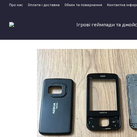
Перейти до основного контенту
Про нас
Оплата і доставка
Обмін та повернення
Контактна інфор
Ігрові геймпади та джой