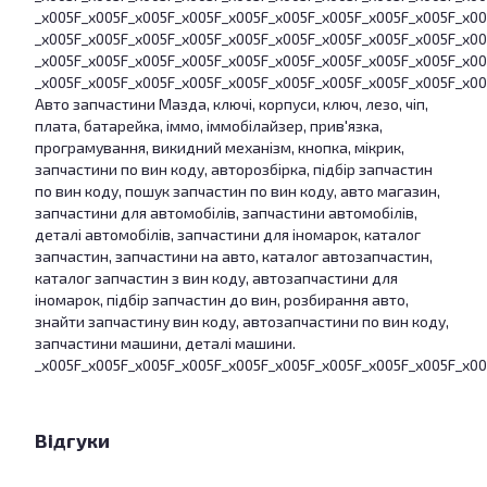
_x005F_x005F_x005F_x005F_x005F_x005F_x005F_x005F_x005F_x0
_x005F_x005F_x005F_x005F_x005F_x005F_x005F_x005F_x005F_x0
_x005F_x005F_x005F_x005F_x005F_x005F_x005F_x005F_x005F_x0
_x005F_x005F_x005F_x005F_x005F_x005F_x005F_x005F_x005F_x0
Авто запчастини Мазда, ключі, корпуси, ключ, лезо, чіп,
плата, батарейка, іммо, іммобілайзер, прив'язка,
програмування, викидний механізм, кнопка, мікрик,
запчастини по вин коду, авторозбірка, підбір запчастин
по вин коду, пошук запчастин по вин коду, авто магазин,
запчастини для автомобілів, запчастини автомобілів,
деталі автомобілів, запчастини для іномарок, каталог
запчастин, запчастини на авто, каталог автозапчастин,
каталог запчастин з вин коду, автозапчастини для
іномарок, підбір запчастин до вин, розбирання авто,
знайти запчастину вин коду, автозапчастини по вин коду,
запчастини машини, деталі машини.
_x005F_x005F_x005F_x005F_x005F_x005F_x005F_x005F_x005F_x0
Відгуки