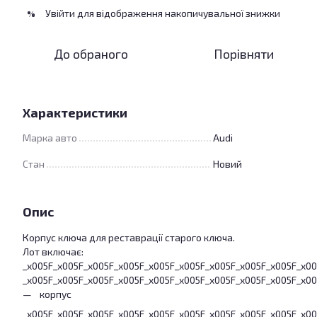
Увійти
для відображення накопичувальної знижки
%
До обраного
Порівняти
Характеристики
Марка авто
Audi
Стан
Новий
Опис
Корпус ключа для реставрації старого ключа.
Лот включає:
_x005F_x005F_x005F_x005F_x005F_x005F_x005F_x005F_x005F_x0
_x005F_x005F_x005F_x005F_x005F_x005F_x005F_x005F_x005F_x0
корпус
_x005F_x005F_x005F_x005F_x005F_x005F_x005F_x005F_x005F_x0