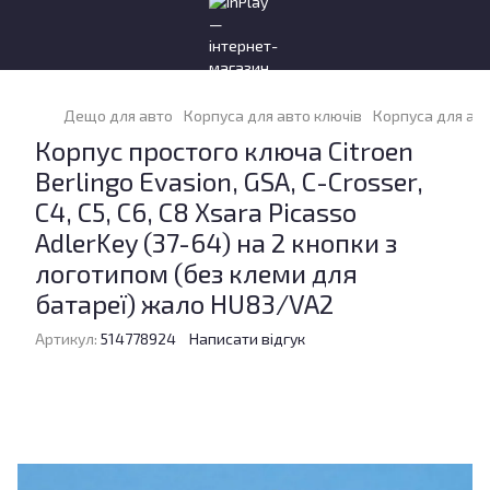
Дещо для авто
Корпуса для авто ключів
Корпуса для авт
Корпус простого ключа Citroen
Berlingo Evasion, GSA, C-Crosser,
C4, C5, C6, C8 Xsara Picasso
AdlerKey (37-64) на 2 кнопки з
логотипом (без клеми для
батареї) жало HU83/VA2
Артикул:
514778924
Написати відгук