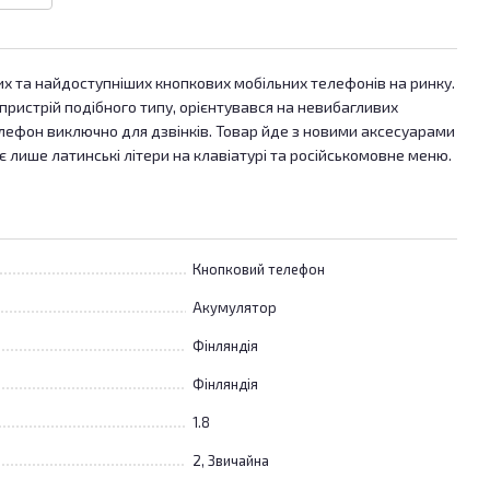
ших та найдоступніших кнопкових мобільних телефонів на ринку.
пристрій подібного типу, орієнтувався на невибагливих
елефон виключно для дзвінків. Товар йде з новими аксесуарами
 лише латинські літери на клавіатурі та російськомовне меню.
Кнопковий телефон
Акумулятор
Фінляндія
Фінляндія
1.8
2, Звичайна