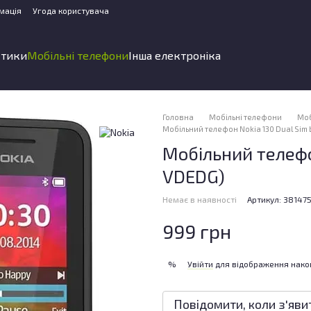
мація
Угода користувача
стики
Мобільні телефони
Інша електроніка
Головна
Мобільні телефони
Моб
Мобільний телефон Nokia 130 Dual Sim 
Мобільний телефон
VDEDG)
Немає в наявності
Артикул: 38147
999 грн
Увійти
для відображення нако
%
Повідомити, коли з'яви