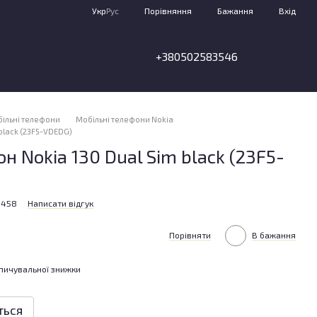
Порівняння
Укр
Рус
Бажання
Вхід
+380502583546
ільні телефони
Мобільні телефони Nokia
black (23F5-VDEDG)
 Nokia 130 Dual Sim black (23F5-
5458
Написати відгук
Порівняти
В бажання
пичувальної знижки
ться