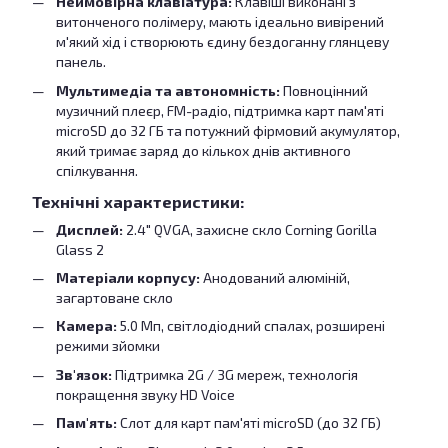
Неймовірна клавіатура:
Клавіші виконані з
витонченого полімеру, мають ідеально вивірений
м'який хід і створюють єдину бездоганну глянцеву
панель.
Мультимедіа та автономність:
Повноцінний
музичний плеєр, FM-радіо, підтримка карт пам'яті
microSD до 32 ГБ та потужний фірмовий акумулятор,
який тримає заряд до кількох днів активного
спілкування.
Технічні характеристики:
Дисплей:
2.4" QVGA, захисне скло Corning Gorilla
Glass 2
Матеріали корпусу:
Анодований алюміній,
загартоване скло
Камера:
5.0 Мп, світлодіодний спалах, розширені
режими зйомки
Зв'язок:
Підтримка 2G / 3G мереж, технологія
покращення звуку HD Voice
Пам'ять:
Слот для карт пам'яті microSD (до 32 ГБ)