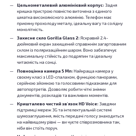
Цельнометалевий алюмінієвий корпус:
Задня
кришка пристрою повністю виточена з єдиного
шматка високоякісного алюмінію. Телефон має
приємну прохолоду металу, ідеальну вагу та солідну
монолітність.
Захисне скло Gorilla Glass 2:
Яскравий 2.4-
дюймовий екран захищений справжнім загартованим
склом із поляризаційним шаром. Воно забезпечує
максимальну стійкість до подряпин та ідеальну
читаємість на сонці.
Повноцінна камера 5 Мп:
Найкраща камера у
своєму класі з LED-спалахом, функцією панорами,
серійною зйомкою та голосовими підказками для
автопортретів. Дозволяє робити чіткі знімки
документів, розкладів та важливих моментів.
Кришталево чистий зв'язок HD Voice:
Завдяки
підтримці мереж 3G та інтелектуальній системі
шумозаглушення, якість передачі голосу знаходиться
на найвищому рівні — ви чуєте співрозмовника так,
ніби він стоїть поруч.