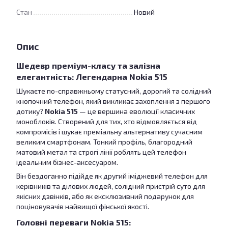
Стан
Новий
Опис
Шедевр преміум-класу та залізна
елегантність: Легендарна Nokia 515
Шукаєте по-справжньому статусний, дорогий та солідний
кнопочний телефон, який викликає захоплення з першого
дотику?
Nokia 515
— це вершина еволюції класичних
моноблоків. Створений для тих, хто відмовляється від
компромісів і шукає преміальну альтернативу сучасним
великим смартфонам. Тонкий профіль, благородний
матовий метал та строгі лінії роблять цей телефон
ідеальним бізнес-аксесуаром.
Він бездоганно підійде як другий іміджевий телефон для
керівників та ділових людей, солідний пристрій суто для
якісних дзвінків, або як ексклюзивний подарунок для
поціновувачів найвищої фінської якості.
Головні переваги Nokia 515: