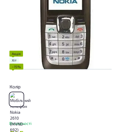
Акція
Хіт
−15%
Колір
В наявності