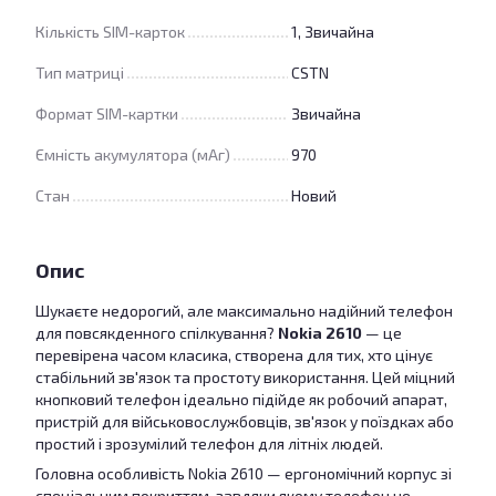
Кількість SIM-карток
1, Звичайна
Тип матриці
CSTN
Формат SIM-картки
Звичайна
Ємність акумулятора (мАг)
970
Стан
Новий
Опис
Шукаєте недорогий, але максимально надійний телефон
для повсякденного спілкування?
Nokia 2610
— це
перевірена часом класика, створена для тих, хто цінує
стабільний зв'язок та простоту використання. Цей міцний
кнопковий телефон ідеально підійде як робочий апарат,
пристрій для військовослужбовців, зв'язок у поїздках або
простий і зрозумілий телефон для літніх людей.
Головна особливість Nokia 2610 — ергономічний корпус зі
спеціальним покриттям, завдяки якому телефон не