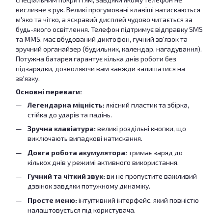
вислизне з рук. Великі прогумовані клавіші натискаються
м'яко та чітко, а яскравий дисплей чудово читається за
будь-якого освітлення. Телефон підтримує відправку SMS
та MMS, має вбудований диктофон, гучний зв'язок та
зручний органайзер (будильник, календар, нагадування).
Потужна батарея гарантує кілька днів роботи без
підзарядки, дозволяючи вам завжди залишатися на
зв'язку.
Основні переваги:
Легендарна міцність:
якісний пластик та збірка,
стійка до ударів та падінь.
Зручна клавіатура:
великі роздільні кнопки, що
виключають випадкові натискання.
Довга робота акумулятора:
тримає заряд до
кількох днів у режимі активного використання.
Гучний та чіткий звук:
ви не пропустите важливий
дзвінок завдяки потужному динаміку.
Просте меню:
інтуїтивний інтерфейс, який повністю
налаштовується під користувача.