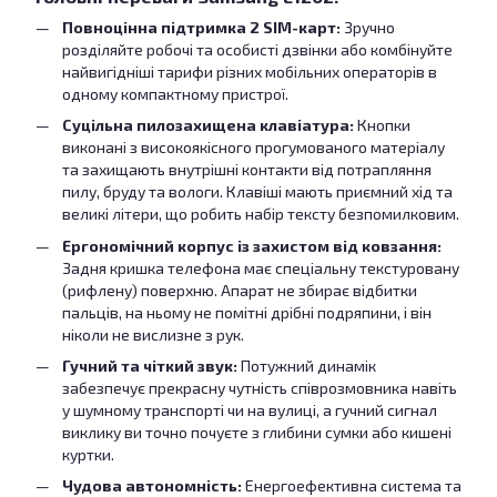
Повноцінна підтримка 2 SIM-карт:
Зручно
розділяйте робочі та особисті дзвінки або комбінуйте
найвигідніші тарифи різних мобільних операторів в
одному компактному пристрої.
Суцільна пилозахищена клавіатура:
Кнопки
виконані з високоякісного прогумованого матеріалу
та захищають внутрішні контакти від потрапляння
пилу, бруду та вологи. Клавіші мають приємний хід та
великі літери, що робить набір тексту безпомилковим.
Ергономічний корпус із захистом від ковзання:
Задня кришка телефона має спеціальну текстуровану
(рифлену) поверхню. Апарат не збирає відбитки
пальців, на ньому не помітні дрібні подряпини, і він
ніколи не вислизне з рук.
Гучний та чіткий звук:
Потужний динамік
забезпечує прекрасну чутність співрозмовника навіть
у шумному транспорті чи на вулиці, а гучний сигнал
виклику ви точно почуєте з глибини сумки або кишені
куртки.
Чудова автономність:
Енергоефективна система та