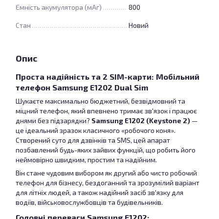
Ємність акумулятора (мАг)
800
Стан
Новий
Опис
Проста надійність та 2 SIM-карти: Мобільний
телефон Samsung E1202 Dual Sim
Шукаєте максимально бюджетний, безвідмовний та
міцний телефон, який впевнено тримає зв'язок і працює
днями без підзарядки?
Samsung E1202 (Keystone 2)
—
це ідеальний зразок класичного «робочого коня».
Створений суто для дзвінків та SMS, цей апарат
позбавлений будь-яких зайвих функцій, що робить його
неймовірно швидким, простим та надійним.
Він стане чудовим вибором як другий або чисто робочий
телефон для бізнесу, бездоганний та зрозумілий варіант
для літніх людей, а також надійний засіб зв'язку для
водіїв, військовослужбовців та будівельників.
Головні переваги Samsung E1202: