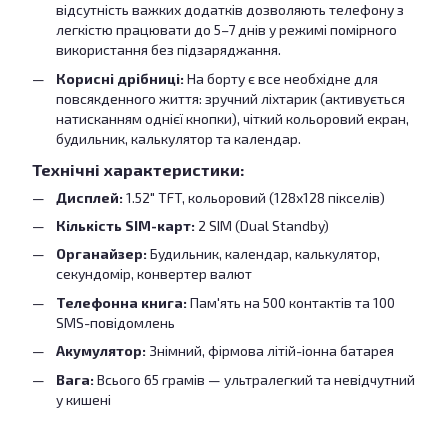
відсутність важких додатків дозволяють телефону з
легкістю працювати до 5–7 днів у режимі помірного
використання без підзаряджання.
Корисні дрібниці:
На борту є все необхідне для
повсякденного життя: зручний ліхтарик (активується
натисканням однієї кнопки), чіткий кольоровий екран,
будильник, калькулятор та календар.
Технічні характеристики:
Дисплей:
1.52" TFT, кольоровий (128x128 пікселів)
Кількість SIM-карт:
2 SIM (Dual Standby)
Органайзер:
Будильник, календар, калькулятор,
секундомір, конвертер валют
Телефонна книга:
Пам'ять на 500 контактів та 100
SMS-повідомлень
Акумулятор:
Знімний, фірмова літій-іонна батарея
Вага:
Всього 65 грамів — ультралегкий та невідчутний
у кишені