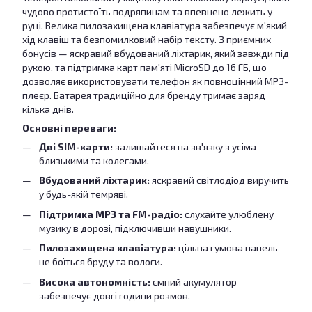
чудово протистоїть подряпинам та впевнено лежить у
руці. Велика пилозахищена клавіатура забезпечує м'який
хід клавіш та безпомилковий набір тексту. З приємних
бонусів — яскравий вбудований ліхтарик, який завжди під
рукою, та підтримка карт пам'яті MicroSD до 16 ГБ, що
дозволяє використовувати телефон як повноцінний MP3-
плеєр. Батарея традиційно для бренду тримає заряд
кілька днів.
Основні переваги:
Дві SIM-карти:
залишайтеся на зв'язку з усіма
близькими та колегами.
Вбудований ліхтарик:
яскравий світлодіод виручить
у будь-якій темряві.
Підтримка MP3 та FM-радіо:
слухайте улюблену
музику в дорозі, підключивши навушники.
Пилозахищена клавіатура:
цільна гумова панель
не боїться бруду та вологи.
Висока автономність:
ємний акумулятор
забезпечує довгі години розмов.