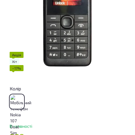
Акція
Хіт
−17%
Колір
В наявності