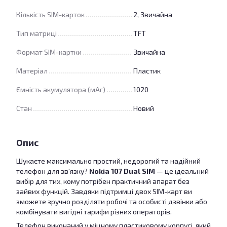
Кількість SIM-карток
2, Звичайна
Тип матриці
TFT
Формат SIM-картки
Звичайна
Матеріал
Пластик
Ємність акумулятора (мАг)
1020
Стан
Новий
Опис
Шукаєте максимально простий, недорогий та надійний
телефон для зв'язку?
Nokia 107 Dual SIM
— це ідеальний
вибір для тих, кому потрібен практичний апарат без
зайвих функцій. Завдяки підтримці двох SIM-карт ви
зможете зручно розділяти робочі та особисті дзвінки або
комбінувати вигідні тарифи різних операторів.
Телефон виконаний у міцному пластиковому корпусі, який