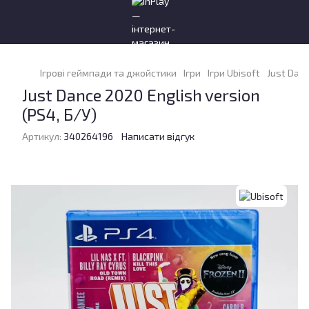
Ігрові геймпади та джойстики
Ігри
Ігри Ubisoft
Just Danc
Just Dance 2020 English version
(PS4, Б/У)
Артикул:
340264196
Написати відгук