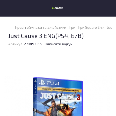
Ігрові геймпади та джойстики
Ігри
Ігри Square Enix
Just 
Just Cause 3 ENG(PS4, Б/В)
Артикул:
270493156
Написати відгук