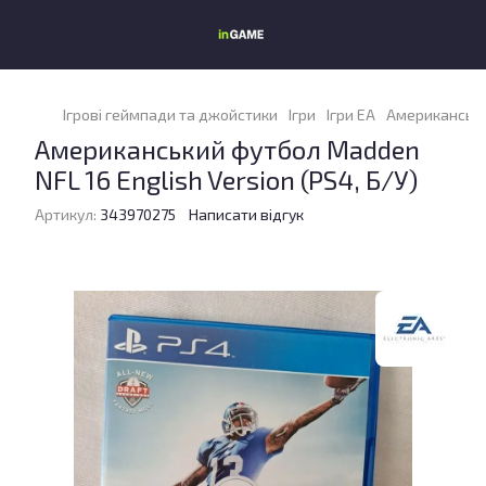
Ігрові геймпади та джойстики
Ігри
Ігри EA
Американський
Американський футбол Madden
NFL 16 English Version (PS4, Б/У)
Артикул:
343970275
Написати відгук