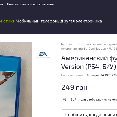
ия
Пользовательское соглашение
ойстики
Мобильный телефоны
Другая электроника
Главная
Игровые геймпады и джой
Американский футбол Madden NFL 16 Eng
Американский фут
Version (PS4, Б/У)
Нет в наличии
Артикул: 343970275
249 грн
Войти
для отображения накоп
%
Сообщить, когда появи