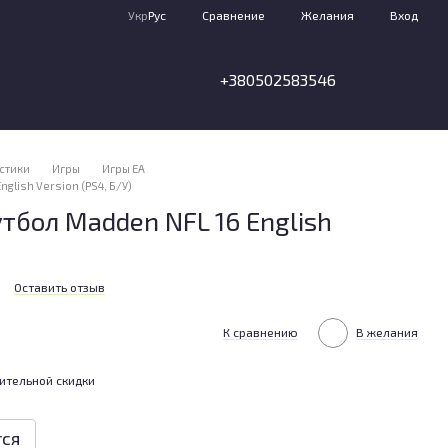
Сравнение
Укр
Рус
Желания
Вход
+380502583546
стики
Игры
Игры EA
lish Version (PS4, Б/У)
бол Madden NFL 16 English
Оставить отзыв
К сравнению
В желания
ительной скидки
тся