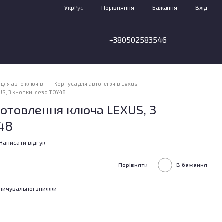
Порівняння
Укр
Рус
Бажання
Вхід
+380502583546
для авто ключів
Корпуса для авто ключів Lexus
S, 3 кнопки, лезо TOY48
отовлення ключа LEXUS, 3
48
Написати відгук
Порівняти
В бажання
пичувальної знижки