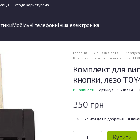
мація
Угода користувача
стики
Мобільні телефони
Інша електроніка
Головна
Дещо для авто
Корпуса 
Комплект для виготовлення ключа LEXU
Комплект для виг
кнопки, лезо TOY
В наявності
Артикул: 395967378
350 грн
Увійти
для відображення нако
%
Купити