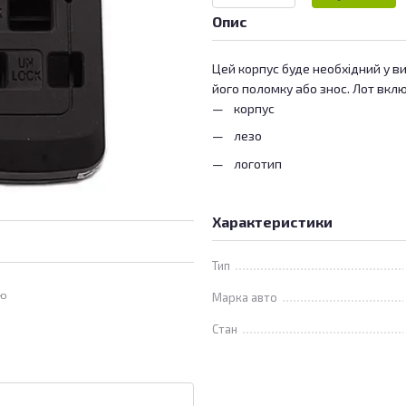
Опис
Цей корпус буде необхідний у в
його поломку або знос. Лот вклю
корпус
лезо
логотип
Характеристики
Тип
ою
Марка авто
Стан