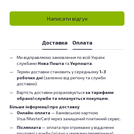
Написати відгук
Доставка
Оплата
Ми відправляємо замовлення по всій Україні
службами
Нова Пошта
та
Укрпошта
.
Термін доставки становить у середньому
1–3
робочих дні
(залежно від регіону та служби
доставки).
Вартість доставки розраховується
за тарифами
обраної служби та оплачується покупцем.
Більше інформації про доставку
Онлайн-оплата
— банківською карткою
Visa/MasterCard через захищений платіжний сервіс.
Післяплата
— оплата при отриманні у відділенні
поштової служби (згідно з умовами перевізника).