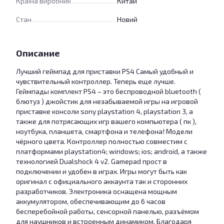
Країна виробник
Китай
Стан
Новий
Описание
Лучший геймпад для приставки PS4 Самый удобный и
чувствительный контроллер. Теперь еще лучше.
Геймпады комплект PS4 – это беспроводной bluetooth (
блютуз ) джойстик для незабываемой игры на игровой
приставке консоли sony playstation 4, playstation 3, а
также для потрясающих игр вашего компьютера ( пк ),
ноутбука, планшета, смартфона и телефона! Модели
чёрного цвета. Контроллер полностью совместим с
платформами playstation4; windows; ios; android, а также
технологией Dualshock 4 v2. Gamepad прост в
подключении и удобен в играх. Игры могут быть как
оригинал с официального аккаунта так и сторонних
разработчиков. Электроника оснащена мощным
аккумулятором, обеспечивающим до 6 часов
бесперебойной работы, сенсорной панелью, разъёмом
для наушников и встроенным динамиком. Благодаря