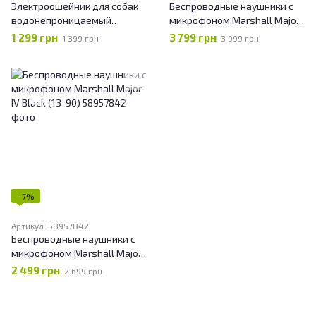
Электроошейник для собак
Беспроводные наушники с
водонепроницаемый
микрофоном Marshall Major
ошейник электронный iPet
V Black 5
1 299 грн
3 799 грн
1 399 грн
3 999 грн
(800 метров)
−7%
Артикул: 58957842
Беспроводные наушники с
микрофоном Marshall Major
IV Black (13-90)
2 499 грн
2 699 грн