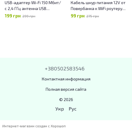
USB-адаптер Wi-Fi 150 Мбит/
Кабель шнур питания 12V от
с 2,4 ГГц антенна USB
Повербанка к WiFi роутеру
802.11n/g/b Ethernet Wi-Fi
штекер 5.5х2.5мм "интернет
199 грн
99 грн
299 грн
275 грн
ключ (RTL8188) для
без света" (624-236)
интернета сетевая карта
+380502583546
Контактная информация
Полная версия сайта
© 2026
Укр
Рус
Интернет-магазин создан с Хорошоп