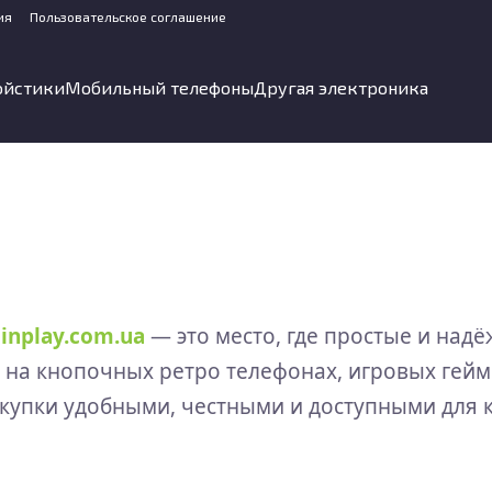
ия
Пользовательское соглашение
ойстики
Мобильный телефоны
Другая электроника
н
inplay.com.ua
— это место, где простые и над
на кнопочных ретро телефонах, игровых геймп
окупки удобными, честными и доступными для 