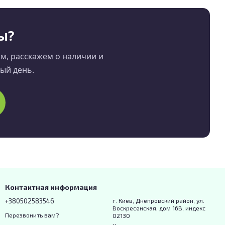
ы?
, расскажем о наличии и
дый день.
Контактная информация
+380502583546
г. Киев, Днепровский район, ул.
Воскресенская, дом 16В, индекс
Перезвонить вам?
02130