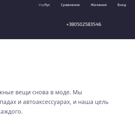
Сравнение
Укр
Рус
Желания
Вход
+380502583546
ёжные вещи снова в моде. Мы
адах и автоаксессуарах, и наша цель
каждого.