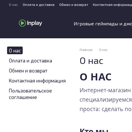
Перейти к основному контенту
О нас
Оплата и доставка
Обмен и возврат
Контактная информац
Игровые геймпады и дж
О нас
Главная
О нас
О нас
Оплата и доставка
Обмен и возврат
О НАС
Контактная информация
Интернет-магази
Пользовательское
соглашение
специализируемся 
проста: сделать п
Кто мы