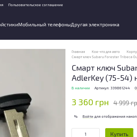
ия
Пользовательское соглашение
ойстики
Мобильный телефоны
Другая электроника
Главная
Кое-что для авто
Корпу
Смарт ключ Subaru Forester Tribeca Ou
Смарт ключ Subaru
AdlerKey (75-54)
В наличии
Артикул: 339861244
О
3 360 грн
4 999 г
Войти
для отображения накоп
%
Купить