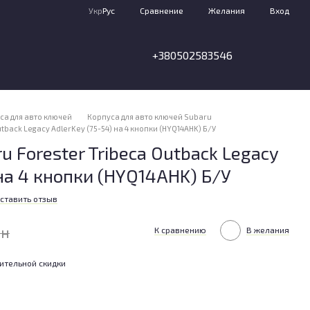
Сравнение
Укр
Рус
Желания
Вход
+380502583546
са для авто ключей
Корпуса для авто ключей Subaru
tback Legacy AdlerKey (75-54) на 4 кнопки (HYQ14AHK) Б/У
 Forester Tribeca Outback Legacy
 на 4 кнопки (HYQ14AHK) Б/У
ставить отзыв
рн
К сравнению
В желания
ительной скидки