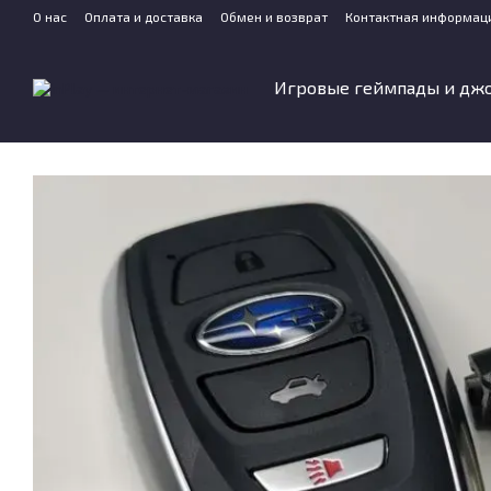
Перейти к основному контенту
О нас
Оплата и доставка
Обмен и возврат
Контактная информац
Игровые геймпады и дж