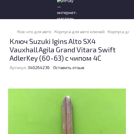
Кое-что для авто
Корпуса для авто ключей
Корпуса для 
Ключ Suzuki Igins Alto SX4
Vauxhall Agila Grand Vitara Swift
AdlerKey (60-63) с чипом 4C
Артикул:
340264236
Оставить отзыв