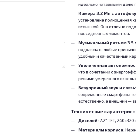
идеально читаемыми даже п
Камера 3.2 Мп с автофок
установлена полноценная к
вспышкой. Она отлично подх
повседневных моментов.
Музыкальный разъем 3.5 
подключать любые привычны
удобный и качественный ка
Увеличенная автономнос
что в сочетании с энергоэф
режиме умеренного использ
Безупречный звук и связь
современные смартфоны тер
естественно, а внешний — з
Технические характерист
Дисплей:
2.2" TFT, 240х320
Материалы корпуса:
Нержа