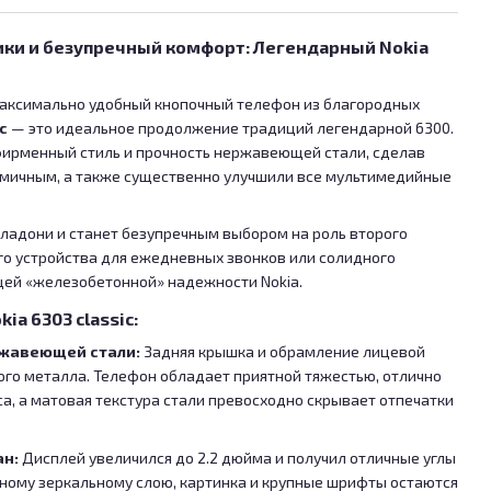
ики и безупречный комфорт: Легендарный Nokia
аксимально удобный кнопочный телефон из благородных
c
— это идеальное продолжение традиций легендарной 6300.
ирменный стиль и прочность нержавеющей стали, сделав
омичным, а также существенно улучшили все мультимедийные
 ладони и станет безупречным выбором на роль второго
о устройства для ежедневных звонков или солидного
щей «железобетонной» надежности Nokia.
a 6303 classic:
ржавеющей стали:
Задняя крышка и обрамление лицевой
ого металла. Телефон обладает приятной тяжестью, отлично
а, а матовая текстура стали превосходно скрывает отпечатки
ан:
Дисплей увеличился до 2.2 дюйма и получил отличные углы
ьному зеркальному слою, картинка и крупные шрифты остаются