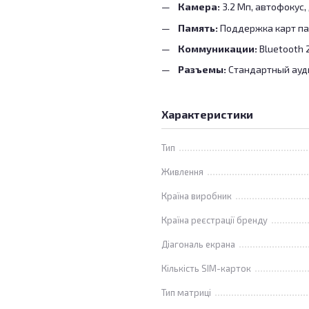
Камера:
3.2 Мп, автофокус,
Память:
Поддержка карт пам
Коммуникации:
Bluetooth 
Разъемы:
Стандартный ауди
Характеристики
Тип
Живлення
Країна виробник
Країна реєстрації бренду
Діагональ екрана
Кількість SIM-карток
Тип матриці