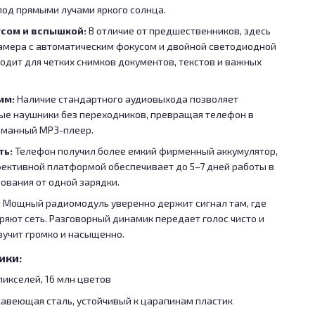
од прямыми лучами яркого солнца.
усом и вспышкой:
В отличие от предшественников, здесь
амера с автоматическим фокусом и двойной светодиодной
одит для четких снимков документов, текстов и важных
мм:
Наличие стандартного аудиовыхода позволяет
е наушники без переходников, превращая телефон в
рманный MP3-плеер.
ть:
Телефон получил более емкий фирменный аккумулятор,
фективной платформой обеспечивает до 5–7 дней работы в
ования от одной зарядки.
:
Мощный радиомодуль уверенно держит сигнал там, где
яют сеть. Разговорный динамик передает голос чисто и
вучит громко и насыщенно.
ики:
 пикселей, 16 млн цветов
веющая сталь, устойчивый к царапинам пластик