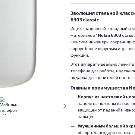
Эволюция стальной класс
6303 classic
Ищете надежный, солидный и м
материалов?
Nokia 6303 classi
Финские инженеры сохранили ф
корпус более округлым и эргон
функции.
Этот аппарат идеально лежит в
телефона для работы, надежног
подарка для ценителей настоя
Главные преимущества Noki
Корпус из настоящей не
панели выполнены из прочн
защищен от падений и износ
пальцев.
Улучшенный большой экр
обзора. Благодаря специал