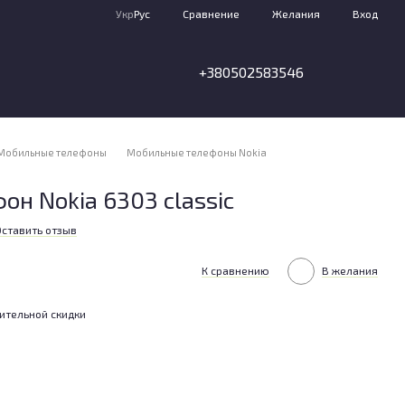
Сравнение
Укр
Рус
Желания
Вход
+380502583546
Мобильные телефоны
Мобильные телефоны Nokia
н Nokia 6303 classic
Оставить отзыв
К сравнению
В желания
ительной скидки