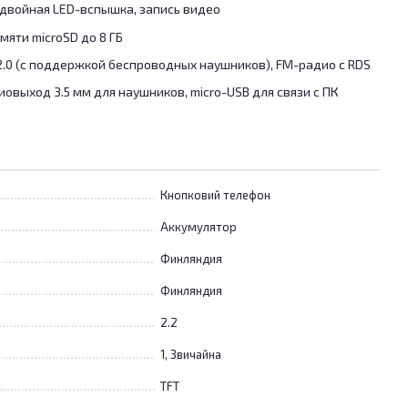
 двойная LED-вспышка, запись видео
яти microSD до 8 ГБ
2.0 (с поддержкой беспроводных наушников), FM-радио с RDS
овыход 3.5 мм для наушников, micro-USB для связи с ПК
Кнопковий телефон
Аккумулятор
Финляндия
Финляндия
2.2
1, Звичайна
TFT