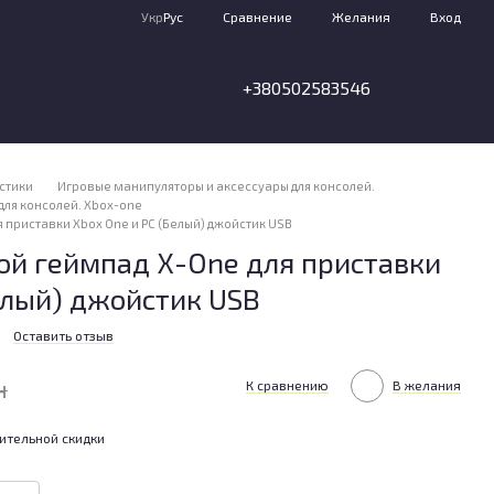
Сравнение
Укр
Рус
Желания
Вход
+380502583546
стики
Игровые манипуляторы и аксессуары для консолей.
для консолей. Xbox-one
 приставки Xbox One и PC (Белый) джойстик USB
ой геймпад X-One для приставки
елый) джойстик USB
Оставить отзыв
н
К сравнению
В желания
ительной скидки