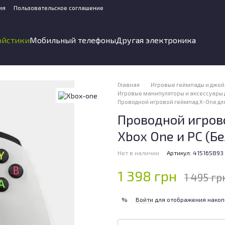
ия
Пользовательское соглашение
ойстики
Мобильный телефоны
Другая электроника
Главная
Игровые геймпады и джой
Игровые манипуляторы и аксессуары 
Проводной игровой геймпад X-One для
Проводной игров
Xbox One и PC (Б
Нет в наличии
Артикул: 415165893
1 398 грн
1 495 гр
Войти
для отображения накоп
%