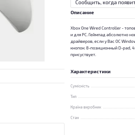
Сообщить, когда появи
Описание
Xbox One Wired Controller - то
и для PC. Геймпад абсолютно но
драйверов, если у Вас OC Windo
кнопок: 8-позиционный D-pad, 4
присуствует.
Характеристики
Сумісність
Тип
Країна виробник
Стан