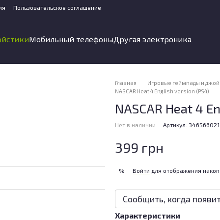
ия
Пользовательское соглашение
ойстики
Мобильный телефоны
Другая электроника
Главная
Игровые геймпады и джой
NASCAR Heat 4 English version (PS4)
NASCAR Heat 4 Eng
Нет в наличии
Артикул: 346566021
399 грн
Войти
для отображения накоп
%
Сообщить, когда появи
Характеристики