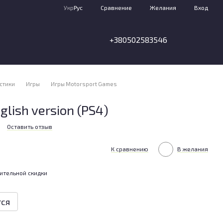
Сравнение
Укр
Рус
Желания
Вход
+380502583546
стики
Игры
Игры Motorsport Games
lish version (PS4)
Оставить отзыв
К сравнению
В желания
ительной скидки
тся