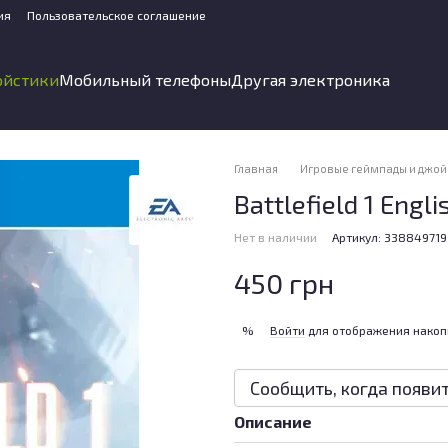
ия
Пользовательское соглашение
ойстики
Мобильный телефоны
Другая электроника
Главная
Игровые геймпады и джой
Battlefield 1 Engli
Нет в наличии
Артикул: 338849719
450 грн
Войти
для отображения накоп
%
Сообщить, когда появи
Описание