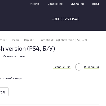
Сравнение
Укр
Рус
Желания
Вход
+380502583546
стики
Игры
Игры EA
Battlefield 1 English version (PS4, Б/У)
sh version (PS4, Б/У)
Оставить отзыв
К сравнению
В желания
ительной скидки
тся