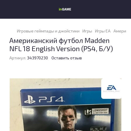
Игровые геймпады и джойстики
Игры
Игры EA
Американ
Американский футбол Madden
NFL 18 English Version (PS4, Б/У)
Артикул:
343970230
Оставить отзыв