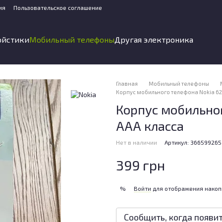
ия
Пользовательское соглашение
ойстики
Мобильный телефоны
Другая электроника
Главная
Мобильный телефоны
Корпус мобильного телефона Nokia 62
Корпус мобильног
ААА класса
Нет в наличии
Артикул: 366599265
399 грн
Войти
для отображения накоп
%
Сообщить, когда появи