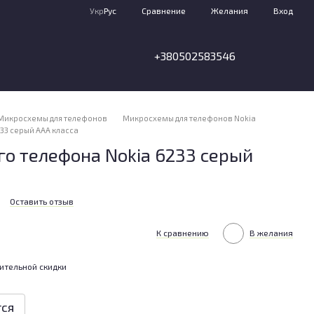
Сравнение
Укр
Рус
Желания
Вход
+380502583546
Микросхемы для телефонов
Микросхемы для телефонов Nokia
33 серый ААА класса
о телефона Nokia 6233 серый
Оставить отзыв
К сравнению
В желания
ительной скидки
тся