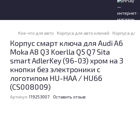
Кое-что для авто
Корпуса для авто ключей
Корпуса для 
Корпус смарт ключа для Audi A6
Moka A8 Q3 Koerlla Q5 Q7 Sita
smart AdlerKey (96-03) хром на 3
кнопки без электроники с
логотипом HU-HAA / HU66
(CS008009)
Артикул:
119253007
Оставить отзыв