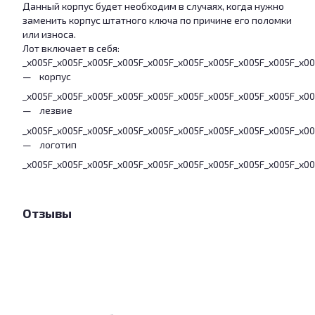
Данный корпус будет необходим в случаях, когда нужно
заменить корпус штатного ключа по причине его поломки
или износа.
Лот включает в себя:
_x005F_x005F_x005F_x005F_x005F_x005F_x005F_x005F_x005F_x0
корпус
_x005F_x005F_x005F_x005F_x005F_x005F_x005F_x005F_x005F_x0
лезвие
_x005F_x005F_x005F_x005F_x005F_x005F_x005F_x005F_x005F_x0
логотип
_x005F_x005F_x005F_x005F_x005F_x005F_x005F_x005F_x005F_x0
Отзывы