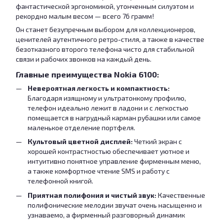
фантастической эргономикой, утонченным силуэтом и
рекордно малым весом — всего 76 грамм!
Он станет безупречным выбором для коллекционеров,
ценителей аутентичного ретро-стиля, а также в качестве
безотказного второго телефона чисто для стабильной
связи и рабочих звонков на каждый день.
Главные преимущества Nokia 6100:
Невероятная легкость и компактность:
Благодаря изящному и ультратонкому профилю,
телефон идеально лежит в ладони и с легкостью
помещается в нагрудный карман рубашки или самое
маленькое отделение портфеля.
Культовый цветной дисплей:
Четкий экран с
хорошей контрастностью обеспечивает уютное и
интуитивно понятное управление фирменным меню,
а также комфортное чтение SMS и работу с
телефонной книгой.
Приятная полифония и чистый звук:
Качественные
полифонические мелодии звучат очень насыщенно и
узнаваемо, а фирменный разговорный динамик